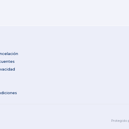
ancelación
cuentes
ivacidad
ndiciones
Protegido 