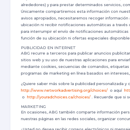
alrededores) y para prestar determinados servicios, como
Únicamente compartiremos esta información con nuestro 
avisos apropiados, necesitaremos recoger información a
ubicación ni recibir notificaciones automáticas a través 
para interrumpir el envío de notificaciones automáticas
función de su ubicación ni ofertas especiales disponible
PUBLICIDAD EN INTERNET
ABG recurre a terceros para publicar anuncios publicitar
sitios web y su uso de nuestras aplicaciones para enviar
mediante cookies, secuencias de comandos, etiquetas de
programas de marketing en línea basados en intereses, 
¿Quiere saber más sobre la publicidad personalizada y c
http://www.networkadvertising.org/choices/
o aquí
ht
o
http://youradchoices.ca/choices/
. Recuerde que si s
MARKETING
En ocasiones, ABG también comparte información perso
nuestras páginas en las redes sociales, organizar conc
¿Usted no desea recibir correos electrónicos ni mensa