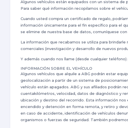
Algunos vehículos están equipados con un sistema de po
Para saber qué información recopilamos sobre el vehícul
Cuando usted compra un certificado de regalo, podríamo
información únicamente para el fin específico para el q
se elimine de nuestra base de datos, comuníquese con S
La información que recabamos se utiliza para brindarle n
comerciales (investigación y desarrollo de nuevos produc
Y además cuando nos llame (desde cualquier teléfono) po
INFORMACIÓN SOBRE EL VEHÍCULO
Algunos vehículos que alquile a ABG podrán estar equipa
geolocalización a partir de un sistema de posicionamien
vehículo están apagados. ABG y sus afiliados podrán rec
cuentakilómetros, velocidad, datos de diagnóstico y re
ubicación y destino del recorrido. Esta información nos 
encendido y detención en forma remota, y retiro y devo
en caso de accidente, identificación de vehículos denu
organismos o fuerzas de seguridad. También podremos uti