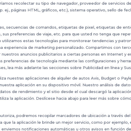
odríamos recolectar su tipo de navegador, proveedor de servicios de 
 (p. ej., páginas HTML, gráficos, etc.), sistema operativo, sello de f
ies, secuencias de comandos, etiquetas de pixel, etiquetas de enti
s, sus preferencias de viaje, etc. para que usted no tenga que repe
 utilizamos estas tecnologías para monitorear tendencias y patrones
 una experiencia de marketing personalizado. Compartimos con terc
ir nuestros anuncios publicitarios a ciertas personas en Internet y
más preferencias de tecnología mediante las configuraciones y her
es, lea más adelante las secciones sobre Publicidad en línea y Sus
iza nuestras aplicaciones de alquiler de autos Avis, Budget o Payl
stra aplicación en su dispositivo móvil. Nuestro análisis de datos 
 datos de rendimiento y el sitio desde el cual descargó la aplicaci
liza la aplicación. Deslícese hacia abajo para leer más sobre cómo 
 autoriza, podremos recopilar marcadores de ubicación a través del
ue la aplicación le brinde un mejor servicio, como por ejemplo, en
 enviemos notificaciones automáticas u otros avisos en función de 