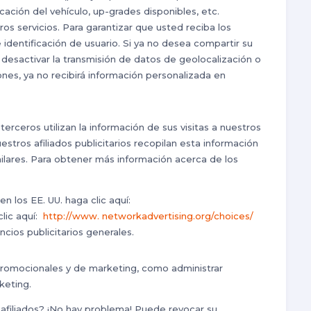
cación del vehículo, up-grades disponibles, etc.
 servicios. Para garantizar que usted reciba los
dentificación de usuario. Si ya no desea compartir su
ra desactivar la transmisión de datos de geolocalización o
nes, ya no recibirá información personalizada en
erceros utilizan la información de sus visitas a nuestros
stros afiliados publicitarios recopilan esta información
ilares. Para obtener más información acerca de los
n los EE. UU. haga clic aquí:
clic aquí:
http://www. networkadvertising.org/choices/
cios publicitarios generales.
romocionales y de marketing, como administrar
keting.
afiliados? ¡No hay problema! Puede revocar su