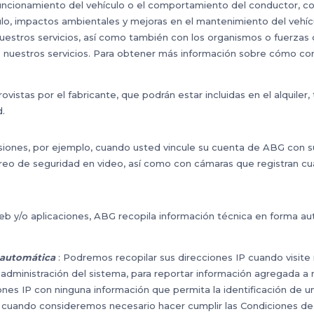
ncionamiento del vehículo o el comportamiento del conductor, co
ulo, impactos ambientales y mejoras en el mantenimiento del vehíc
uestros servicios, así como también con los organismos o fuerzas 
e nuestros servicios. Para obtener más información sobre cómo co
ovistas por el fabricante, que podrán estar incluidas en el alquiler
.
siones, por ejemplo, cuando usted vincule su cuenta de ABG con su p
o de seguridad en video, así como con cámaras que registran cua
 web y/o aplicaciones, ABG recopila información técnica en forma 
a automática
: Podremos recopilar sus direcciones IP cuando visite
dministración del sistema, para reportar información agregada a nu
iones IP con ninguna información que permita la identificación de 
ted cuando consideremos necesario hacer cumplir las Condiciones d