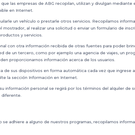
l que las empresas de ABG recopilan, utilizan y divulgan mediante
ible en Internet.
uilarle un vehículo o prestarle otros servicios. Recopilamos infor
l mostrador, al realizar una solicitud o enviar un formulario de insc
roductos y servicios.
al con otra información recibida de otras fuentes para poder brin
d de un tercero, como por ejemplo una agencia de viajes, un pro
eden proporcionarnos información acerca de los usuarios.
 de sus dispositivos en forma automática cada vez que ingrese a nu
te la sección Información en Internet.
 información personal se regirá por los términos del alquiler de s
 diferente.
 o se adhiere a alguno de nuestros programas, recopilamos inform