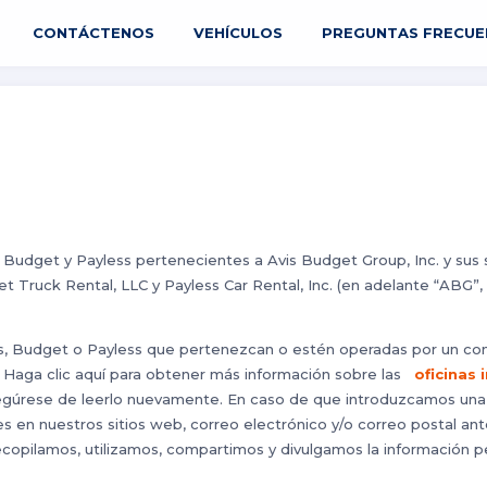
CONTÁCTENOS
VEHÍCULOS
PREGUNTAS FRECUE
Budget y Payless pertenecientes a Avis Budget Group, Inc. y sus subs
 Truck Rental, LLC y Payless Car Rental, Inc. (en adelante “ABG”, 
Avis, Budget o Payless que pertenezcan o estén operadas por un c
 Haga clic aquí para obtener más información sobre las
oficinas
asegúrese de leerlo nuevamente. En caso de que introduzcamos un
tes en nuestros sitios web, correo electrónico y/o correo postal an
ecopilamos, utilizamos, compartimos y divulgamos la información p