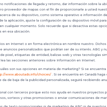
 notificaciones de llegada y retorno, dar información sobre la ubi
proveedor de mapas con el fin de proporcionarle a usted nuestros
cerca de su dispositivo, como sistema operativo e información de i
de la aplicación, ajuste la configuración de su dispositivo móvil pa
 en cualquier momento. Solo recuerde que si desactiva estas opcio
s en esa ubicación.
ios en Internet o en forma electrónica en nombre nuestro. Dichos t
le anuncios personalizados que podrían ser de su interés. ABG y nue
 pixel, etiquetas de entidad, balizas web y otras tecnologías sim
lea las secciones anteriores sobre Información en Internet.
uáles son sus opciones en materia de marketing? Si se encuentra e
tp://www.aboutads.info/choices/
. Si se encuentra en Canadá haga 
e da de baja de la publicidad personalizada, seguirá recibiendo anun
nal con terceros porque esto nos ayuda en nuestros proyectos p
ursos, sorteos y otras promociones o enviar comunicaciones de mar
jes de texto promocionales ni de marketing de ABG ni de nuestros 