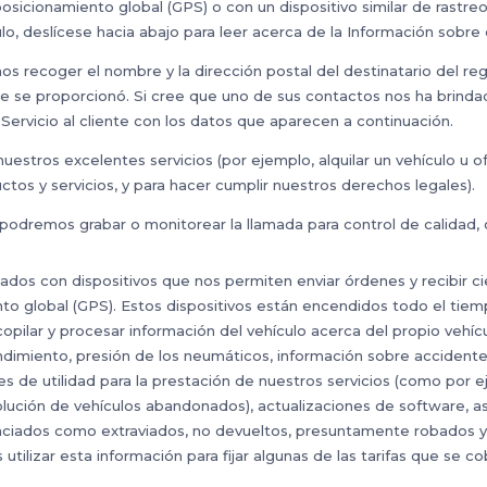
sicionamiento global (GPS) o con un dispositivo similar de rastreo
o, deslícese hacia abajo para leer acerca de la Información sobre e
s recoger el nombre y la dirección postal del destinatario del re
ue se proporcionó. Si cree que uno de sus contactos nos ha brinda
ervicio al cliente con los datos que aparecen a continuación.
uestros excelentes servicios (por ejemplo, alquilar un vehículo u o
tos y servicios, y para hacer cumplir nuestros derechos legales).
dremos grabar o monitorear la llamada para control de calidad, ca
dos con dispositivos que nos permiten enviar órdenes y recibir cie
to global (GPS). Estos dispositivos están encendidos todo el tiempo
opilar y procesar información del vehículo acerca del propio vehí
ndimiento, presión de los neumáticos, información sobre accident
es de utilidad para la prestación de nuestros servicios (como por 
lución de vehículos abandonados), actualizaciones de software, as
nciados como extraviados, no devueltos, presuntamente robados y 
lizar esta información para fijar algunas de las tarifas que se cob